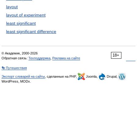
layout
layout of experiment
least significant
least significant difference
© Академик, 2000-2026
18+
Обратная связь:
Техподдержка
,
Реклама на сайте
👣 Путешествия
Экспорт словарей на сайты
, сделанные на PHP,
Joomla,
Drupal,
WordPress, MODx.